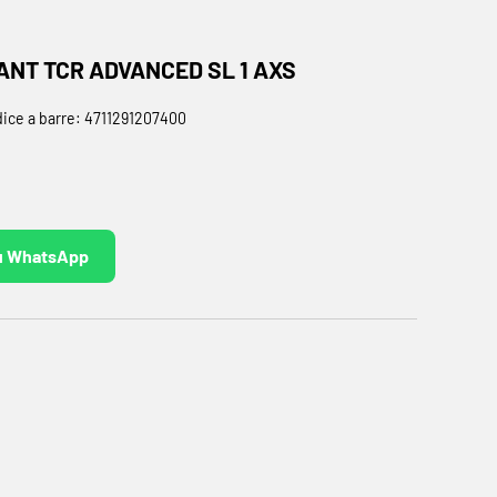
ANT TCR ADVANCED SL 1 AXS
ice a barre:
4711291207400
ale
su WhatsApp