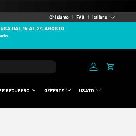
Lingua
Chi siamo
FAQ
Italiano
AUSA DAL 15 AL 24 AGOSTO
osto
Accedi
Carrello
E E RECUPERO
OFFERTE
USATO