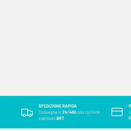
SPEDIZIONE RAPIDA
P
Consegna in
24/48h
con corriere
espresso
BRT
F