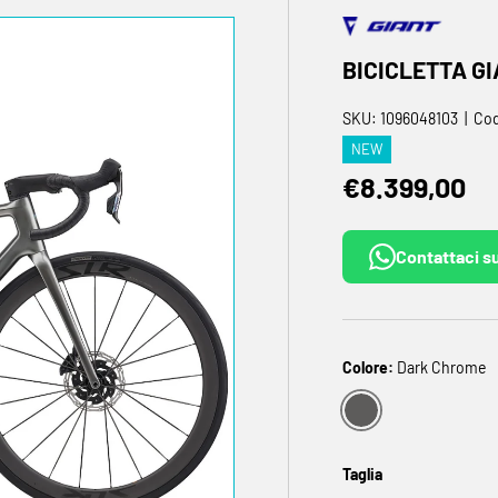
leria
BICICLETTA GI
SKU:
1096048103
|
Cod
NEW
Prezzo norm
€8.399,00
Contattaci 
Colore:
Dark Chrome
DARK CHROME
Taglia