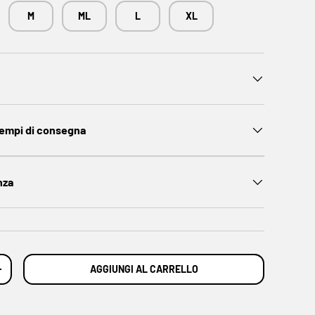
M
ML
L
XL
tempi di consegna
nza
AGGIUNGI AL CARRELLO
NTITÀ
AUMENTA LA QUANTITÀ