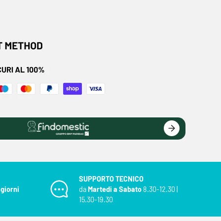
SUPPORTO TECNICO
 giorni
da
Martedi a Sabato
8.30-12.30 |
15.30-19.30