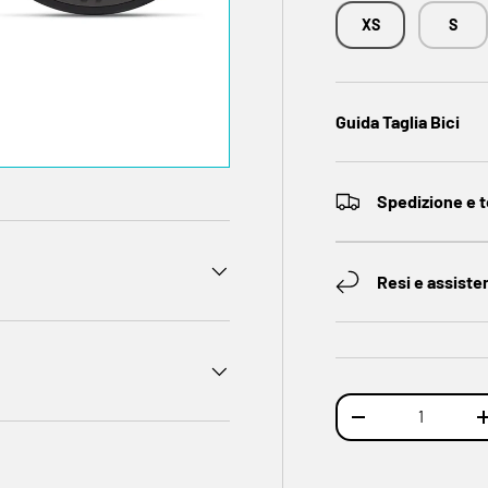
XS
S
Guida Taglia Bici
Spedizione e 
Resi e assiste
Q.tà
DIMINUIRE LA QUA