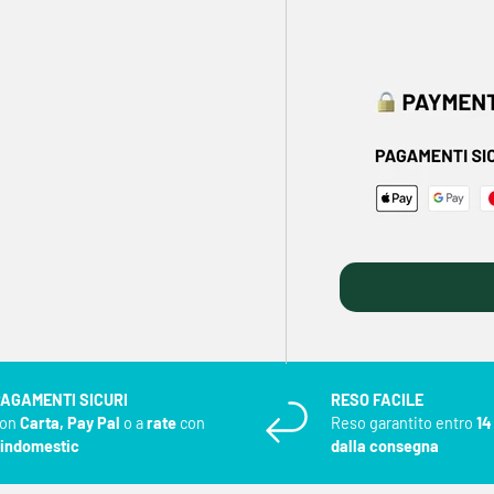
AGAMENTI SICURI
RESO FACILE
con
Carta, Pay Pal
o a
rate
con
Reso garantito entro
14
indomestic
dalla consegna